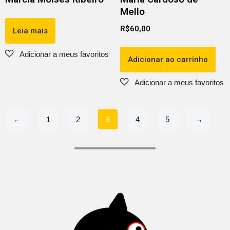
Mello
R$
60,00
Leia mais
Adicionar ao carrinho
←
1
2
3
4
5
→