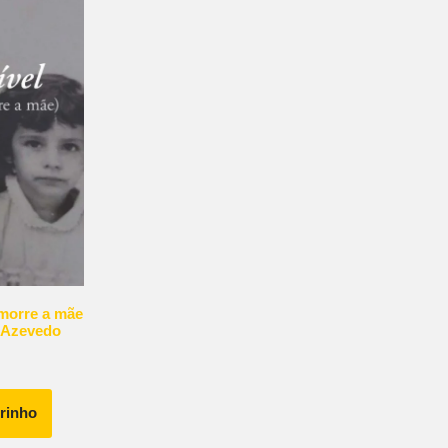
 morre a mãe
 Azevedo
rrinho