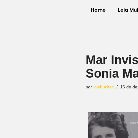
Home
Leia Mu
Pular
para
o
conteúdo
Mar Invi
Sonia M
por
lojahucitec
16 de de