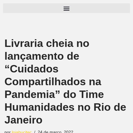
Pular
para
o
conteúdo
Livraria cheia no
lançamento de
“Cuidados
Compartilhados na
Pandemia” do Time
Humanidades no Rio de
Janeiro
por
lojahucitec
24 de março, 2022