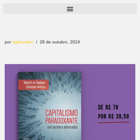
Pular
para
o
conteúdo
por
lojahucitec
28 de outubro, 2024