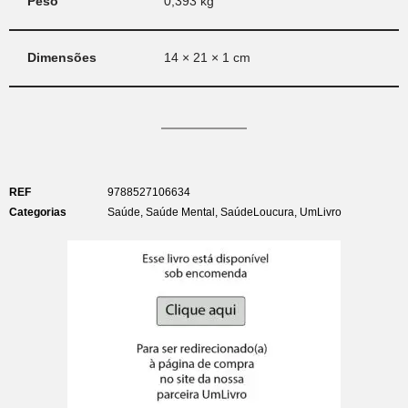
Peso
0,393 kg
Dimensões
14 × 21 × 1 cm
REF
9788527106634
Categorias
Saúde
,
Saúde Mental
,
SaúdeLoucura
,
UmLivro