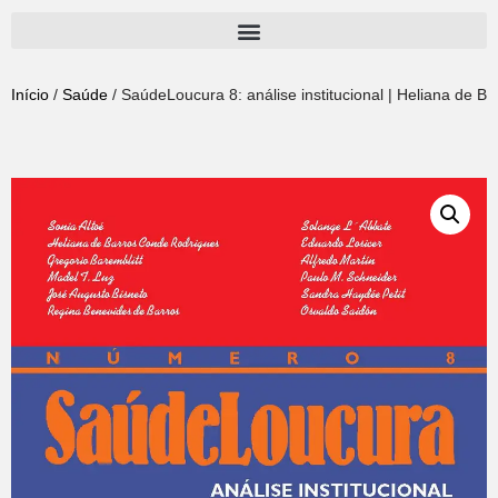
Pular
para
Início
/
Saúde
/ SaúdeLoucura 8: análise institucional | Heliana de B
o
conteúdo