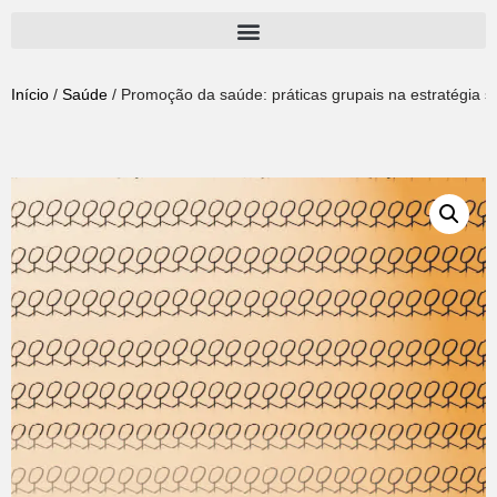
Pular
para
Início
/
Saúde
/ Promoção da saúde: práticas grupais na estratégia sa
o
conteúdo