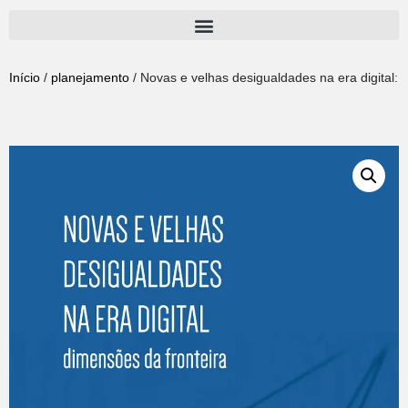
Pular
para
Início
/
planejamento
/ Novas e velhas desigualdades na era digital:
o
conteúdo