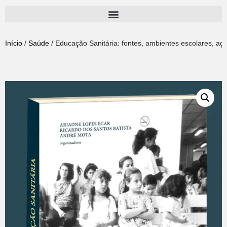
Pular
para
Início
/
Saúde
/ Educação Sanitária: fontes, ambientes escolares, açõ
o
conteúdo