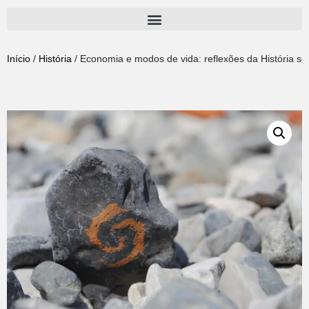
Pular
para
Início
/
História
/ Economia e modos de vida: reflexões da História so
o
conteúdo