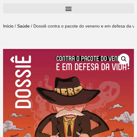
Pular
para
Início
/
Saúde
/ Dossiê contra o pacote do veneno e em defesa da vid
o
conteúdo