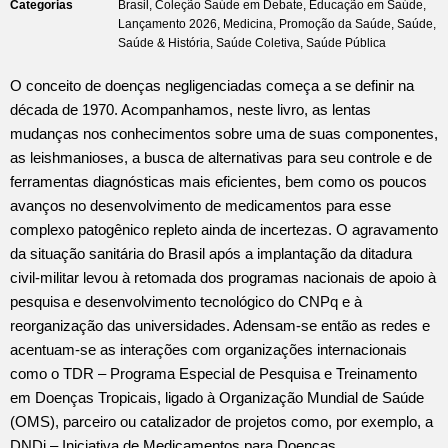
Categorias
Brasil
,
Coleção Saúde em Debate
,
Educação em Saúde
,
Lançamento 2026
,
Medicina
,
Promoção da Saúde
,
Saúde
,
Saúde & História
,
Saúde Coletiva
,
Saúde Pública
O conceito de doenças negligenciadas começa a se definir na
década de 1970. Acompanhamos, neste livro, as lentas
mudanças nos conhecimentos sobre uma de suas componentes,
as leishmanioses, a busca de alternativas para seu controle e de
ferramentas diagnósticas mais eficientes, bem como os poucos
avanços no desenvolvimento de medicamentos para esse
complexo patogênico repleto ainda de incertezas. O agravamento
da situação sanitária do Brasil após a implantação da ditadura
civil-militar levou à retomada dos programas nacionais de apoio à
pesquisa e desenvolvimento tecnológico do CNPq e à
reorganização das universidades. Adensam-se então as redes e
acentuam-se as interações com organizações internacionais
como o TDR – Programa Especial de Pesquisa e Treinamento
em Doenças Tropicais, ligado à Organização Mundial de Saúde
(OMS), parceiro ou catalizador de projetos como, por exemplo, a
DNDi – Iniciativa de Medicamentos para Doenças