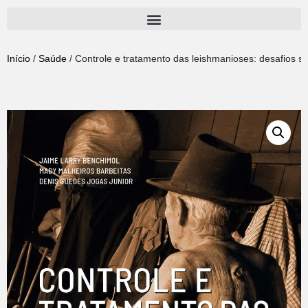
Pular
para
Início
/
Saúde
/ Controle e tratamento das leishmanioses: desafios 
o
conteúdo