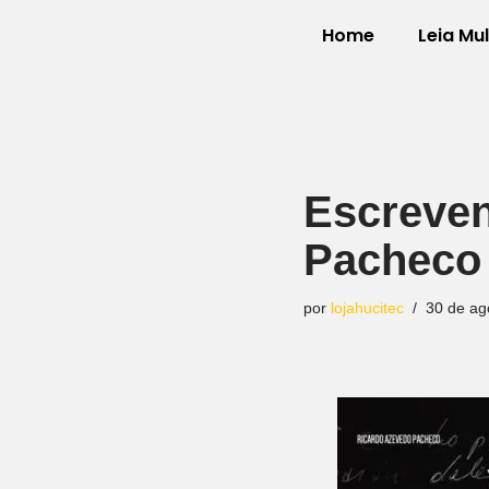
Home
Leia Mu
Pular
para
o
conteúdo
Escreven
Pacheco
por
lojahucitec
30 de ag