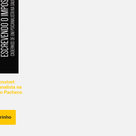
ssível:
nalista na
do Pacheco
rrinho