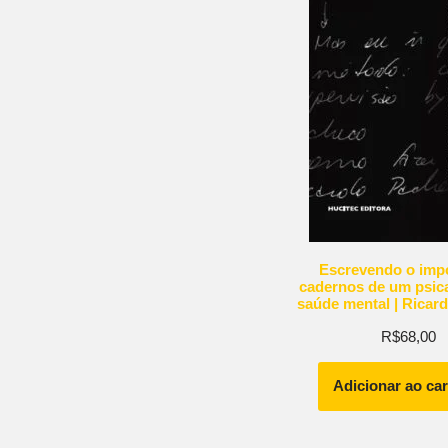
Escrevendo o impo
cadernos de um psica
saúde mental | Ricar
R$
68,00
Adicionar ao ca