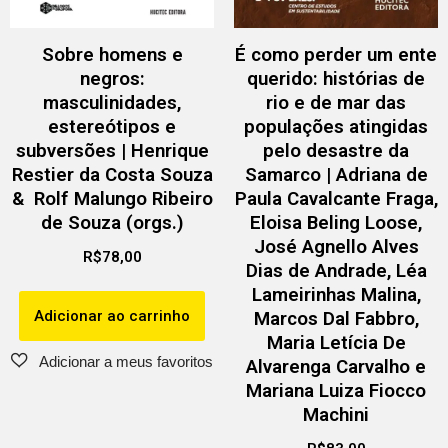
Sobre homens e
É como perder um ente
negros:
querido: histórias de
masculinidades,
rio e de mar das
estereótipos e
populações atingidas
subversões | Henrique
pelo desastre da
Restier da Costa Souza
Samarco | Adriana de
& Rolf Malungo Ribeiro
Paula Cavalcante Fraga,
de Souza (orgs.)
Eloisa Beling Loose,
José Agnello Alves
R$
78,00
Dias de Andrade, Léa
Lameirinhas Malina,
Adicionar ao carrinho
Marcos Dal Fabbro,
Maria Letícia De
Alvarenga Carvalho e
Mariana Luiza Fiocco
Machini