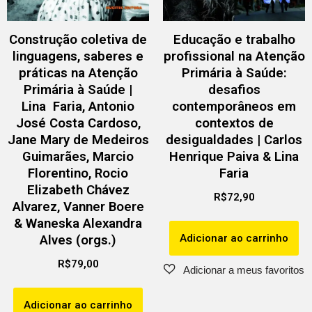
Construção coletiva de
Educação e trabalho
linguagens, saberes e
profissional na Atenção
práticas na Atenção
Primária à Saúde:
Primária à Saúde |
desafios
Lina Faria, Antonio
contemporâneos em
José Costa Cardoso,
contextos de
Jane Mary de Medeiros
desigualdades | Carlos
Guimarães, Marcio
Henrique Paiva & Lina
Florentino, Rocio
Faria
Elizabeth Chávez
R$
72,90
Alvarez, Vanner Boere
& Waneska Alexandra
Adicionar ao carrinho
Alves (orgs.)
R$
79,00
Adicionar ao carrinho