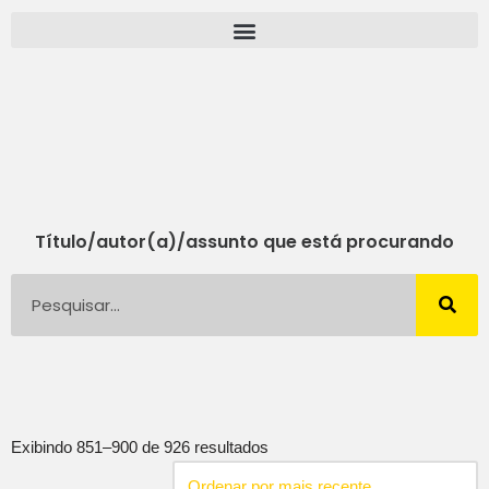
Pular
para
o
conteúdo
Título/autor(a)/assunto que está procurando
Exibindo 851–900 de 926 resultados