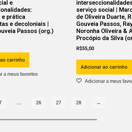
ial e
interseccionalidade
ionalidades:
serviço social | Mar
e prática
de Oliveira Duarte, 
tas e decoloniais |
Gouveia Passos, Ra
uveia Passos (org.)
Noronha Oliveira & 
Procópio da Silva (or
R$
55,00
 ao carrinho
Adicionar ao carrinho
7
…
26
27
28
→