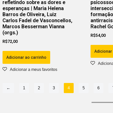
refletindo sobre as dores e
psicossoc
esperanças | Maria Helena
intersecc
Barros de Oliveira, Luiz
formação 
Carlos Fadel de Vasconcellos,
antirracis
Marcos Besserman Vianna
Rachel Go
(orgs.)
R$
54,00
R$
72,00
Adicionar
Adicionar ao carrinho
←
1
2
3
4
5
6