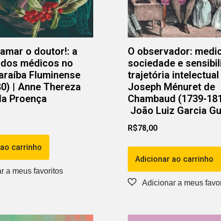
mar o doutor!: a
O observador: medic
 dos médicos no
sociedade e sensibi
araíba Fluminense
trajetória intelectua
0) | Anne Thereza
Joseph Ménuret de
da Proença
Chambaud (1739-181
João Luiz Garcia G
R$
78,00
 ao carrinho
Adicionar ao carrinho