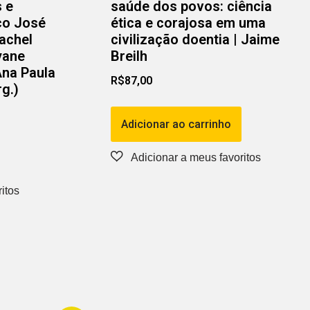
s e
saúde dos povos: ciência
co José
ética e corajosa em uma
Rachel
civilização doentia | Jaime
yane
Breilh
Ana Paula
R$
87,00
g.)
Adicionar ao carrinho