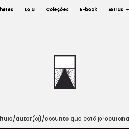
lheres
Loja
Coleções
E-book
Extras
ítulo/autor(a)/assunto que está procuran