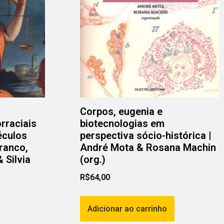
Corpos, eugenia e
rraciais
biotecnologias em
éculos
perspectiva sócio-histórica |
Franco,
André Mota & Rosana Machin
 Silvia
(org.)
R$
64,00
Adicionar ao carrinho