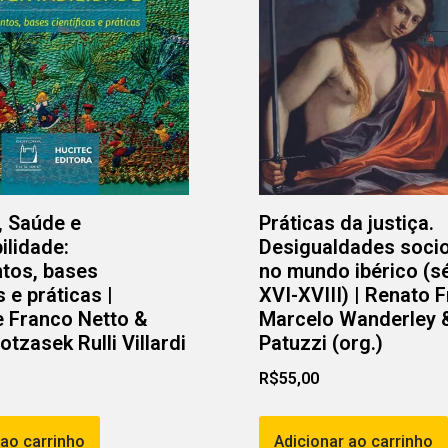
, Saúde e
Práticas da justiça.
ilidade:
Desigualdades socio
tos, bases
no mundo ibérico (s
s e práticas |
XVI-XVIII) | Renato 
 Franco Netto &
Marcelo Wanderley &
tzasek Rulli Villardi
Patuzzi (org.)
R$
55,00
 ao carrinho
Adicionar ao carrinho