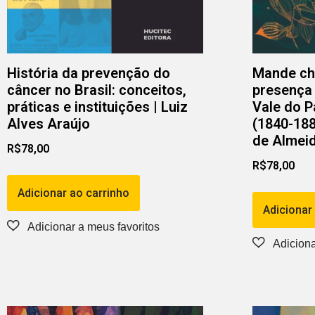
História da prevenção do
Mande cha
câncer no Brasil: conceitos,
presença
práticas e instituições | Luiz
Vale do P
Alves Araújo
(1840-188
de Almei
R$
78,00
R$
78,00
Adicionar ao carrinho
Adicionar