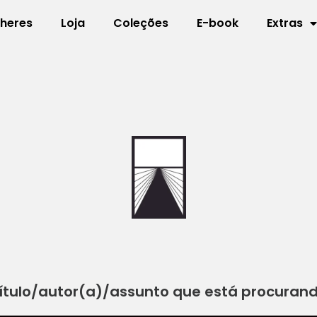
lheres
Loja
Coleções
E-book
Extras
ítulo/autor(a)/assunto que está procuran