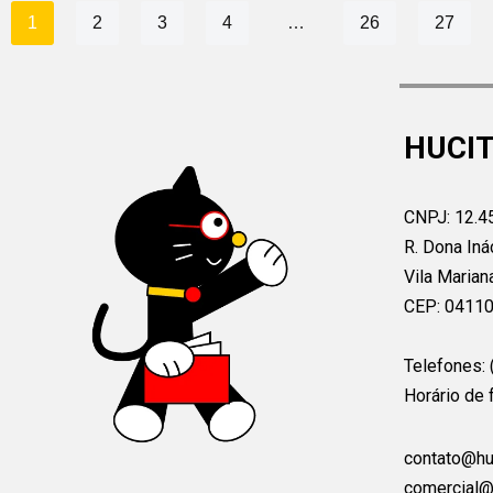
1
2
3
4
…
26
27
HUCIT
CNPJ: 12.4
R. Dona Iná
Vila Marian
CEP: 0411
Telefones:
Horário de 
contato@hu
comercial@