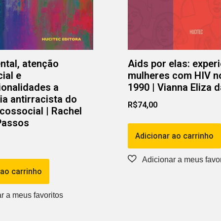
tal, atenção
Aids por elas: exper
ial e
mulheres com HIV n
ionalidades a
1990 | Vianna Eliza d
ia antirracista do
R$
74,00
cossocial | Rachel
Passos
Adicionar ao carrinho
 ao carrinho