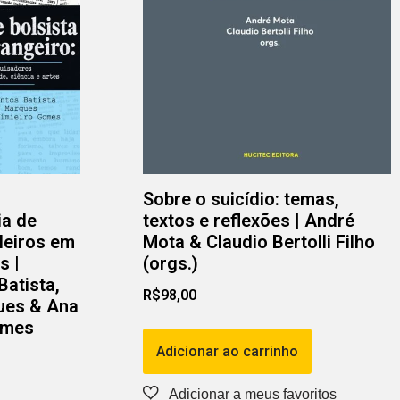
Sobre o suicídio: temas,
ia de
textos e reflexões | André
leiros em
Mota & Claudio Bertolli Filho
s |
(orgs.)
Batista,
R$
98,00
ues & Ana
omes
Adicionar ao carrinho