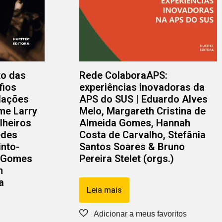
to das
Rede ColaboraAPS:
fios
experiências inovadoras da
lações
APS do SUS | Eduardo Alves
me Larry
Melo, Margareth Cristina de
lheiros
Almeida Gomes, Hannah
edes
Costa de Carvalho, Stefânia
into-
Santos Soares & Bruno
o Gomes
Pereira Stelet (orgs.)
n
a
Leia mais