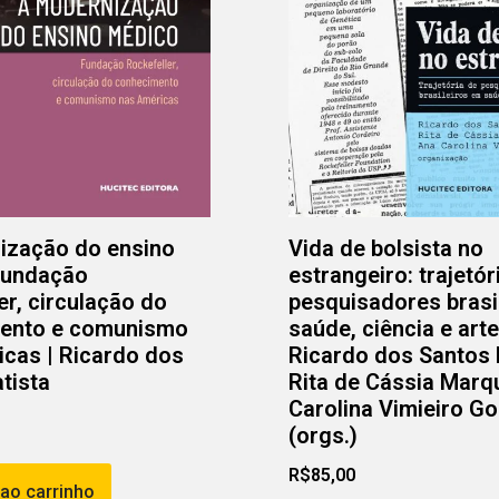
ização do ensino
Vida de bolsista no
Fundação
estrangeiro: trajetór
er, circulação do
pesquisadores brasi
ento e comunismo
saúde, ciência e arte
cas | Ricardo dos
Ricardo dos Santos 
tista
Rita de Cássia Marq
Carolina Vimieiro G
(orgs.)
R$
85,00
 ao carrinho