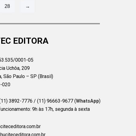
28
→
EC EDITORA
53.535/0001-05
cia Uchôa, 209
a, São Paulo – SP (Brasil)
0-020
(11) 3892-7776 / (11) 96663-9677 (
WhatsApp
)
funcionamento: 9h às 17h, segunda à sexta
citeceditora.com.br
huciteceditora.com.br