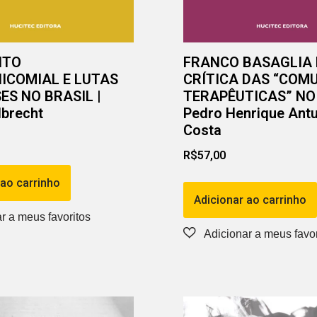
NTO
FRANCO BASAGLIA 
ICOMIAL E LUTAS
CRÍTICA DAS “COM
ES NO BRASIL |
TERAPÊUTICAS” NO 
lbrecht
Pedro Henrique Ant
Costa
R$
57,00
 ao carrinho
Adicionar ao carrinho