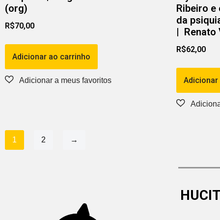
(org)
Ribeiro e
da psiquia
R$
70,00
| Renato 
R$
62,00
Adicionar ao carrinho
Adicionar
1
2
→
HUCIT