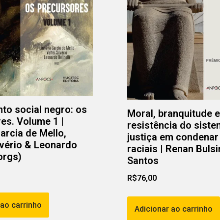
o social negro: os
Moral, branquitude e 
es. Volume 1 |
resistência do sist
arcia de Mello,
justiça em condenar
lvério & Leonardo
raciais | Renan Buls
(orgs)
Santos
R$
76,00
 ao carrinho
Adicionar ao carrinho