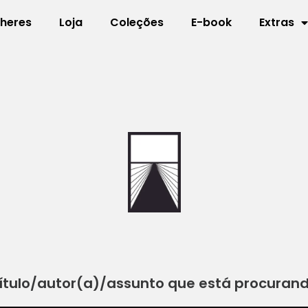
lheres
Loja
Coleções
E-book
Extras
ítulo/autor(a)/assunto que está procuran