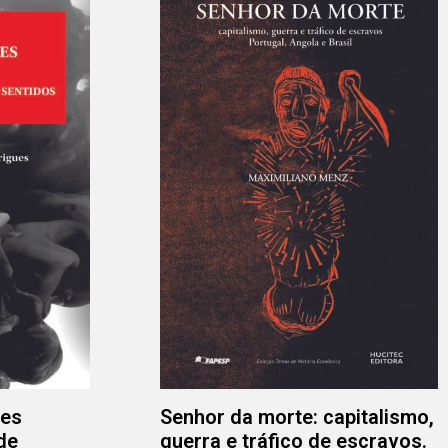
res
Senhor da morte: capitalismo,
de
guerra e tráfico de escravos.