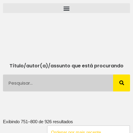
Pular
para
o
conteúdo
Título/autor(a)/assunto que está procurando
Exibindo 751–800 de 926 resultados