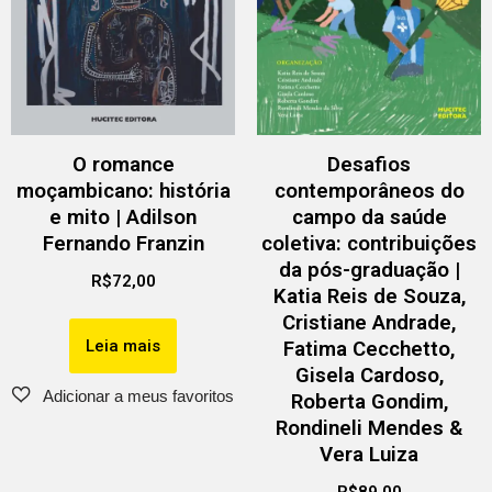
O romance
Desafios
moçambicano: história
contemporâneos do
e mito | Adilson
campo da saúde
Fernando Franzin
coletiva: contribuições
da pós-graduação |
R$
72,00
Katia Reis de Souza,
Cristiane Andrade,
Leia mais
Fatima Cecchetto,
Gisela Cardoso,
Roberta Gondim,
Rondineli Mendes &
Vera Luiza
R$
89,00