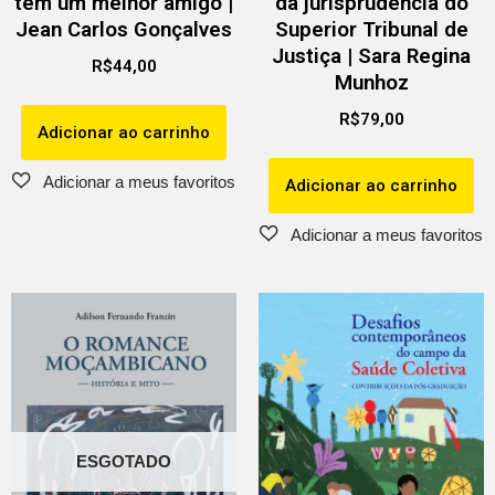
tem um melhor amigo |
da jurisprudência do
Jean Carlos Gonçalves
Superior Tribunal de
Justiça | Sara Regina
R$
44,00
Munhoz
R$
79,00
Adicionar ao carrinho
Adicionar ao carrinho
ESGOTADO