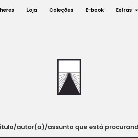
lheres
Loja
Coleções
E-book
Extras
ítulo/autor(a)/assunto que está procuran