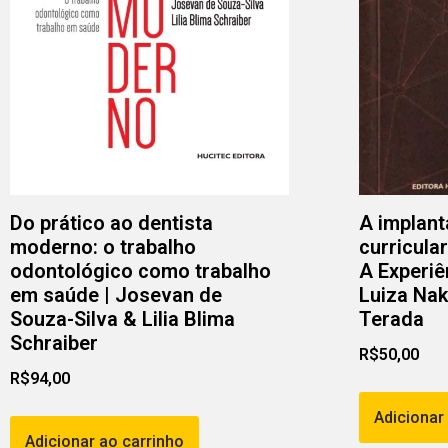
Do prático ao dentista
A implant
moderno: o trabalho
curricula
odontológico como trabalho
A Experiê
em saúde | Josevan de
Luiza Nak
Souza-Silva & Lilia Blima
Terada
Schraiber
R$
50,00
R$
94,00
Adicionar
Adicionar ao carrinho