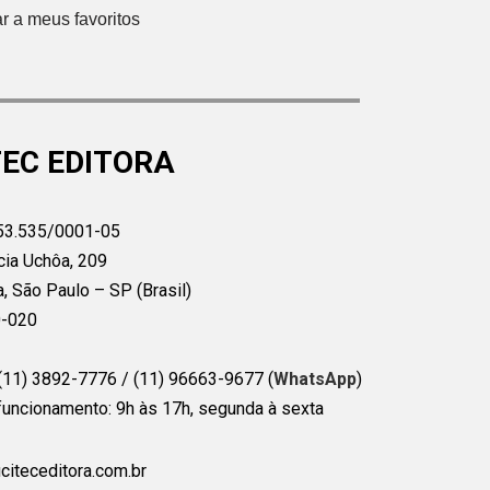
EC EDITORA
53.535/0001-05
cia Uchôa, 209
a, São Paulo – SP (Brasil)
0-020
(11) 3892-7776 / (11) 96663-9677 (
WhatsApp
)
funcionamento: 9h às 17h, segunda à sexta
citeceditora.com.br