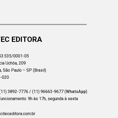
EC EDITORA
53.535/0001-05
cia Uchôa, 209
a, São Paulo – SP (Brasil)
0-020
(11) 3892-7776 / (11) 96663-9677 (
WhatsApp
)
funcionamento: 9h às 17h, segunda à sexta
citeceditora.com.br