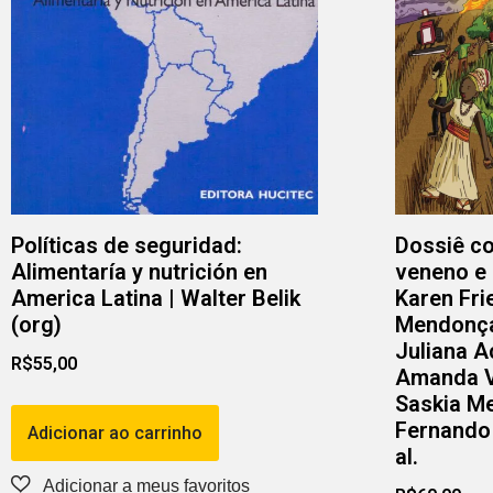
Políticas de seguridad:
Dossiê co
Alimentaría y nutrición en
veneno e 
America Latina | Walter Belik
Karen Fri
(org)
Mendonça 
Juliana A
R$
55,00
Amanda Vi
Saskia M
Fernando 
Adicionar ao carrinho
al.