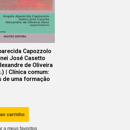
parecida Capozzolo
idnei José Casetto
Alexandre de Oliveira
.) | Clínica comum:
os de uma formação
 ao carrinho