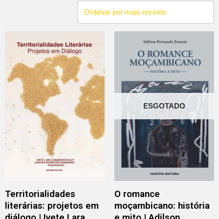
ESGOTADO
Territorialidades
O romance
literárias: projetos em
moçambicano: história
diálogo | Ivete Lara
e mito | Adilson