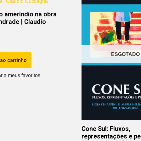
o ameríndio na obra
drade | Claudio
a
ESGOTADO
 ao carrinho
Cone Sul: Fluxos,
representações e p