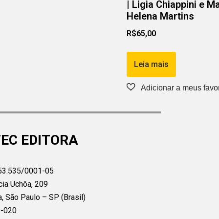
| Ligia Chiappini e M
Helena Martins
R$
65,00
Leia mais
EC EDITORA
53.535/0001-05
cia Uchôa, 209
a, São Paulo – SP (Brasil)
0-020