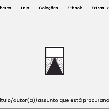
lheres
Loja
Coleções
E-book
Extras
ítulo/autor(a)/assunto que está procuran