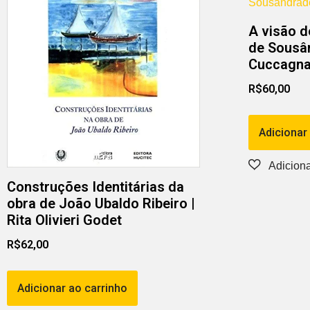
A visão d
de Sousân
Cuccagn
R$
60,00
Adicionar
Construções Identitárias da
obra de João Ubaldo Ribeiro |
Rita Olivieri Godet
R$
62,00
Adicionar ao carrinho