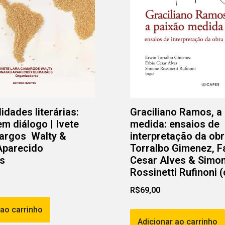
lidades literárias:
Graciliano Ramos, a
em diálogo | Ivete
medida: ensaios de
argos Walty &
interpretação da obr
Aparecido
Torralbo Gimenez, F
s
Cesar Alves & Simo
Rossinetti Rufinoni (
R$
69,00
 ao carrinho
Adicionar ao carrinho