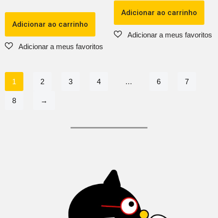
Adicionar ao carrinho
Adicionar ao carrinho
1
2
3
4
…
6
7
8
→