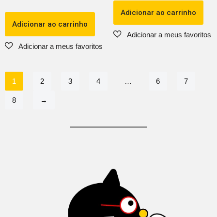
Adicionar ao carrinho
Adicionar ao carrinho
1
2
3
4
…
6
7
8
→