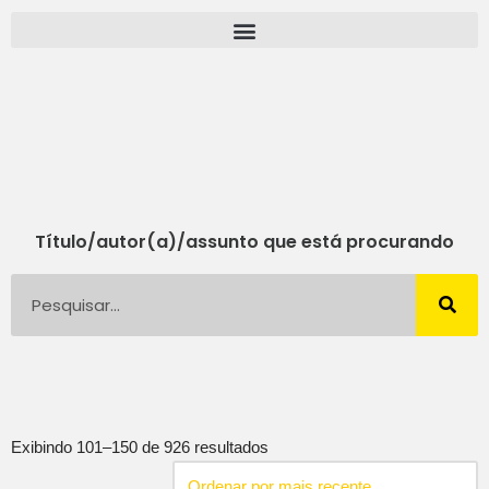
Pular
para
o
conteúdo
Título/autor(a)/assunto que está procurando
Exibindo 101–150 de 926 resultados