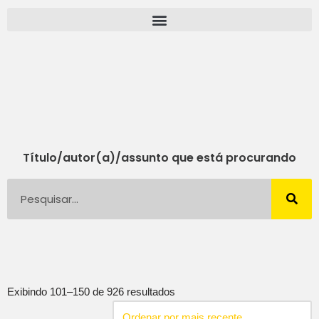
Pular
para
o
conteúdo
Título/autor(a)/assunto que está procurando
Exibindo 101–150 de 926 resultados