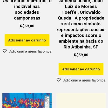
Os afectos mal-ditos: o
Almeida Júnior, João
indizível nas
Luiz de Moraes
sociedades
Hoeffel, Oriowaldo
camponesas
Queda | A propriedade
rural como símbolo:
R$
69,00
representações sociais
e impactos sobre o
Adicionar ao carrinho
ambiente na bacia do
Rio Atibainha, SP
R$
59,00
Adicionar ao carrinho