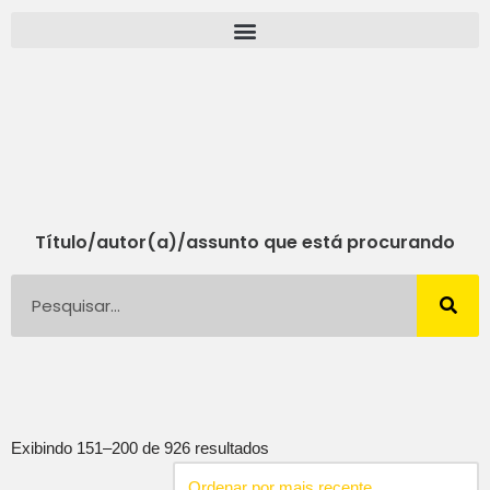
Pular
para
o
conteúdo
Título/autor(a)/assunto que está procurando
Exibindo 151–200 de 926 resultados