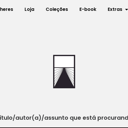
lheres
Loja
Coleções
E-book
Extras
ítulo/autor(a)/assunto que está procuran