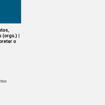
tos,
(orgs.) |
pretar o